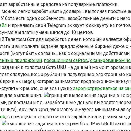
дит заработанные средства на популярные платежки.
 можно легко зарабатывать доллары, выполняя простые за
. У бота есть одна особенность, заработанные деньги с не
ейл
и привязать свой Telegram аккаунт к аккаунту на почт
 сумма выплаты уменьшится до 10 центов.
й Телеграм бот для заработка денег, который является 
тать и выполнять задания предложенные биржей даже с м
сти (могут быть связаны, как с социальными действиями, 
ильных приложений
,
посещением сайтов
,
сканированием ч
На данный момент временно 
ат следующие: 50 рублей на популярные электронные кош
биржи VKTarget, которая занимается продвижением аккаунто
ступить к работе, сначала нужно
зарегистрироваться на сай
ния для выполнения.
ми, репостами и т.д. Заработанные деньги выводятся чере
Деньги), AdvCash, Qiwi, WebMoney и Payeer. Минимальная 
eb
, с помощью которого можно зарабатывать реальные ден
.
Платит п
м мессенджере (лайк/дизлайк, подписка на аккаунт/канал/