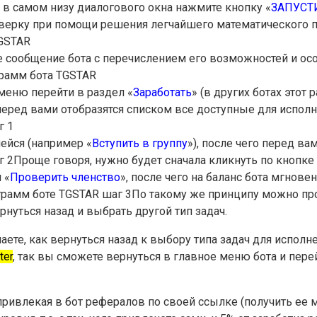
 в самом низу диалогового окна нажмите кнопку «
ЗАПУСТ
оверку при помощи решения легчайшего математического 
е сообщение бота с перечислением его возможностей и ос
 меню перейти в раздел «
Заработать
» (в других ботах этот
 перед вами отобразятся списком все доступные для исполн
ейся (например «
Вступить в группу
»), после чего перед в
Проще говоря, нужно будет сначала кликнуть по кнопке 
 «
Проверить членство
», после чего на баланс бота мгнов
По такому же принципу можно п
рнуться назад и выбрать другой тип задач.
аете, как вернуться назад к выбору типа задач для исполн
ter
, так вы сможете вернуться в главное меню бота и пере
ривлекая в бот рефералов по своей ссылке (получить ее 