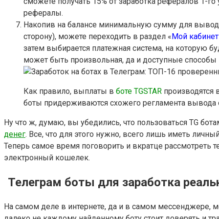
сможете получать 15% от заработка рефералов 1-го уро
рефералы.
Накопив на балансе минимальную сумму для вывода 
сторону), можете переходить в раздел «
Мой кабинет
затем выбирается платежная система, на которую бу
может быть произвольная, да и доступные способы
Как правило, выплаты в
боте TGSTAR
производятся в
боты придерживаются схожего регламента вывода 
Ну что ж, думаю, вы убедились, что пользоваться TG бот
денег
. Все, что для этого нужно, всего лишь иметь личн
Теперь самое время поговорить и вкратце рассмотреть т
электронный кошелек.
Телеграм боты для заработка реаль
На самом деле в интернете, да и в самом мессенджере, м
далеко не каждому найденному боту стоит доверять и тра