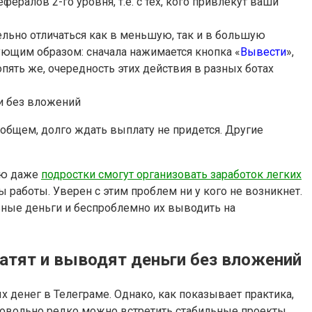
ефералов 2-го уровня, т.е. с тех, кого привлекут ваши
ельно отличаться как в меньшую, так и в большую
ующим образом: сначала нажимается кнопка «
Вывести
»,
пять же, очередность этих действия в разных ботах
 общем, долго ждать выплату не придется. Другие
щью даже
подростки смогут организовать заработок легких
ы работы. Уверен с этим проблем ни у кого не возникнет.
льные деньги и беспроблемно их выводить на
атят и выводят деньги без вложений
х денег в Телеграме. Однако, как показывает практика,
е довольно редко можно встретить стабильные проекты.