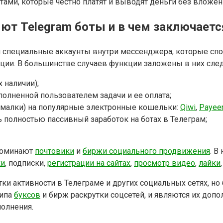
ами, которые честно платят и выводят деньги без вложен
ют Telegram боты и в чем заключается
ой специальные аккаунты внутри мессенджера, которые сп
ии. В большинстве случаев функции заложены в них сле
 наличии);
олненной пользователем задачи и ее оплата;
ималки) на популярные электронные кошельки:
Qiwi
,
Payee
полностью пассивный заработок на ботах в Телеграм;
апоминают
почтовики
и
биржи социального продвижения
. В
ки
, подписки,
регистрации на сайтах
,
просмотр видео
,
лайки
ки активности в Телеграме и других социальных сетях, н
типа
буксов
и бирж раскрутки соцсетей, и являются их допо
полнения.