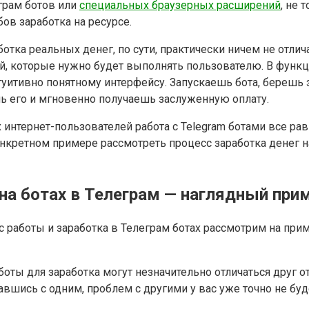
грам ботов или
специальных браузерных расширений
, не 
в заработка на ресурсе.
отка реальных денег, по сути, практически ничем не отлич
й, которые нужно будет выполнять пользователю. В функц
туитивно понятному интерфейсу. Запускаешь бота, берешь 
ь его и мгновенно получаешь заслуженную оплату.
х интернет-пользователей работа с Telegram ботами все р
нкретном примере рассмотреть процесс заработка денег н
 на ботах в Телеграм — наглядный при
 работы и заработка в Телеграм ботах рассмотрим на при
оты для заработка могут незначительно отличаться друг о
вшись с одним, проблем с другими у вас уже точно не буд