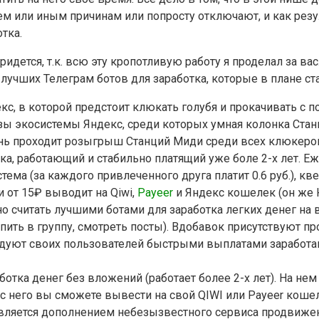
ем или иным причинам или попросту отключают, и как резул
тка.
идется, т.к. всю эту кропотливую работу я проделал за вас
учших Телеграм ботов для заработка, которые в плане ста
екс, в которой предстоит клюкать голубя и прокачивать с
ы экосистемы Яндекс, среди которых умная колонка Стан
ь проходит розыгрыш Станций Миди среди всех клюкеров 
ка, работающий и стабильно платящий уже боле 2-х лет. 
тема (за каждого привлеченного друга платит 0.6 руб.), к
 от 15₽ выводит на Qiwi,
Payeer
и Яндекс кошелек (он же 
о считать лучшими ботами для заработка легких денег на
тупить в группу, смотреть посты). Вдобавок присутствуют 
адуют своих пользователей быстрыми выплатами заработа
отка денег без вложений (работает более 2-х лет). На нем
 него вы сможете вывести на свой QIWI или Payeer коше
 является дополнением небезызвестного сервиса продвиже