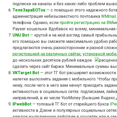
подписки на каналы и без каких-либо проблем выво
ТелеЗараБОТок
— с помощью этого надежного бота
администрация небезызвестного почтовика
WMmail
телефона. Однако, если
пройти регистрацию на ВМм
Payeer кошельки. Вдобавок ко всему, минимальная
UNU Bot
— крутой и на мой взгляд самый прибыльны
его помощью вы сможете максимально удобно рабо
предлагаются очень разносторонние и разной сложно
регистрацией на различных сайтах
,
установкой моб
до нескольких десятков рублей каждое.
сделать через сайт биржи. Минимальные суммы выпл
VKTarget Bot
— этот ТГ бот расширяет возможности 
налегке выполнять задания с мобильного. Чтобы при
нему, после чего в него вам начнут приходить зада
активностью в социальных сетях: подписками, лайка
направлений, в их числе YooMoney (бывшие Яндекс.
IPwebBot
— топовый ТГ бот от старейшего букса
IPw
активности в Дзене и популярных социальных сетях
каждое выполненное действие в соцсетях или в само