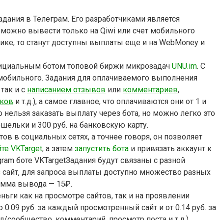
дания в Телеграм. Его разработчиками является
го можно вывести только на Qiwi или счет мобильного
овике, то станут доступны выплаты еще и на WebMoney и
официальным ботом топовой биржи микрозадач
UNU.im
. С
обильного. Задания для оплачиваемого выполнения
так и с
написанием отзывов
или
комментариев
,
еков
и т.д.), а самое главное, что оплачиваются они от 1 и
нельзя заказать выплату через бота, но можно легко это
ельки и 300 руб. на банковскую карту.
в в социальных сетях, а точнее говоря, он позволяет
те VKTarget
, а затем
запустить бота
и привязать аккаунт к
Задания будут связаны с разной
з сайт, для запроса выплаты доступно множество разных
сумма вывода — 15
₽.
ьги как на просмотре сайтов, так и на проявлении
о 0.09 руб. за каждый просмотренный сайт и от 0.14 руб. за
сообщество, комментарий, просмотр поста и т.д.).