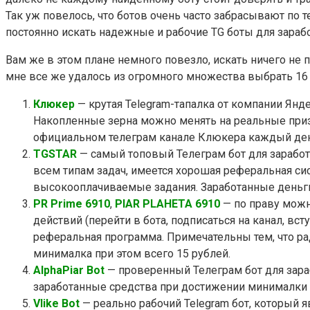
Так уж повелось, что ботов очень часто забрасывают по т
постоянно искать надежные и рабочие TG боты для зарабо
Вам же в этом плане немного повезло, искать ничего не пр
мне все же удалось из огромного множества выбрать 16 л
Клюкер
— крутая Telegram-тапалка от компании Янд
Накопленные зерна можно менять на реальные приз
официальном телеграм канале Клюкера каждый ден
TGSTAR
— самый топовый Телеграм бот для заработ
всем типам задач, имеется хорошая реферальная сис
высокооплачиваемые задания. Заработанные деньги
PR Prime 6910
,
PIAR PLAHETA 6910
— по праву можн
действий (перейти в бота, подписаться на канал, вс
реферальная программа. Примечательны тем, что р
минималка при этом всего 15 рублей.
AlphaPiar Bot
— проверенный Телеграм бот для зараб
заработанные средства при достижении минималки с
Vlike Bot
— реально рабочий Telegram бот, который