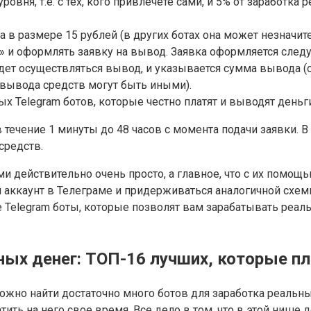
вня, т.е. с тех, кого привлечете сами, и 5% от заработка р
в размере 15 рублей (в других ботах она может незначит
» и оформлять заявку на вывод. Заявка оформляется след
дет осуществляться вывод, и указывается сумма вывода (о
 вывода средств могут быть иными).
 течение 1 минуты до 48 часов с момента подачи заявки. В
средств.
ами действительно очень просто, а главное, что с их помо
ый аккаунт в Телеграме и придерживаться аналогичной схем
е Telegram боты, которые позволят вам зарабатывать реа
ных денег: ТОП-16 лучших, которые пл
ожно найти достаточно много ботов для заработка реальны
тить на него свое время. Все дело в том, что в этой ниш