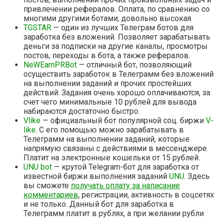
привлечении рефералов. Оплата, по сравнению со
многими другими ботами, довольно высокая.
TGSTAR
— один из лучших Телеграм ботов для
заработка без вложений. Позволяет зарабатывать
деньги за подписки на другие каналы, просмотры
постов, переходы в бота, а также рефералов.
NeWEarnPRBot
— отличный бот, позволяющий
осуществить заработок в Телеграмм без вложений
на выполнении заданий и прочих простейших
действий. Задания очень хорошо оплачиваются, за
счет чего минимальные 10 рублей для вывода
набираются достаточно быстро.
Vlike
— официальный бот популярной соц. биржи
V-
like
. С его помощью можно зарабатывать в
Телеграмм на выполнении заданий, которые
напрямую связаны с действиями в мессенджере.
Платит на электронные кошельки от 15 рублей.
UNU bot
— крутой Telegram-бот для заработка от
известной биржи выполнения заданий
UNU
. Здесь
вы сможете
получать оплату за написание
комментариев
, регистрации, активность в соцсетях
и не только. Данный бот для заработка в
Телеграмм платит в рублях, а при желании рубли