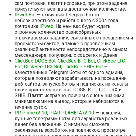
сам почтовик, платит исправно, при этом задания
присутствуют всегда в достаточном количестве.
IPwebBot
— отличный Telegram бот от
небезызвестного и работающего с 2004 года
почтовика
IPweb
. На нем вас будет ждать
огромное количество разнообразных
оплачиваемых заданий, связанных с посещением и
просмотром сайтов, а также с проявлением
различной активности непосредственно в самом
мессенджере, популярных соцсетях и Дзене.
ClickBee DOGE Bot
,
ClickBee BTC Bot
,
ClickBee LTC
Bot
,
ClickBee TRX Bot
,
ClickBee SHIB Bot
—
качественные Telegram боты от одного админа,
которые позволяют зарабатывать на посещении
веб-сайтов, запуске ботов и подписках на каналы
такие криптовалюты как DOGE, BTC, LTC, TRX и
SHIB. Платят исправно, причем с очень низкими
минималками на вывод, которые набираются в
течение суток.
PR Prime 6910
,
PIAR PLAHETA 6910
— пожалуй,
лучшие телеграмм боты для заработка реальных
денег без вложений. С ними вы сможете
реализовать заработок на подписках, просмотре
постов, выполнении прочих произвольных задач и