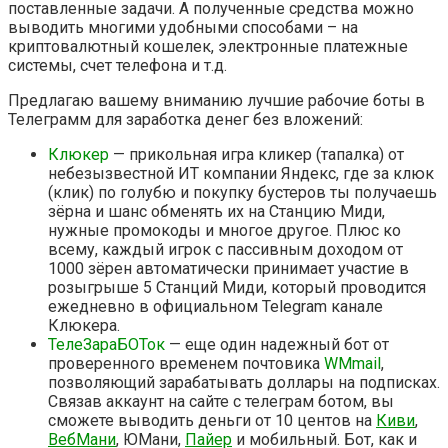
поставленные задачи. А полученные средства можно
выводить многими удобными способами – на
криптовалютный кошелек, электронные платежные
системы, счет телефона и т.д.
Предлагаю вашему вниманию лучшие рабочие боты в
Телеграмм для заработка денег без вложений:
Клюкер
— прикольная игра кликер (тапалка) от
небезызвестной ИТ компании Яндекс, где за клюк
(клик) по голубю и покупку бустеров ты получаешь
зёрна и шанс обменять их на Станцию Миди,
нужные промокоды и многое другое. Плюс ко
всему, каждый игрок с пассивным доходом от
1000 зёрен автоматически принимает участие в
розыгрыше 5 Станций Миди, который проводится
ежедневно в официальном Telegram канале
Клюкера.
ТелеЗараБОТок
— еще один надежный бот от
проверенного временем почтовика
WMmail
,
позволяющий зарабатывать доллары на подписках.
Связав аккаунт на сайте с телеграм ботом, вы
сможете выводить деньги от 10 центов на
Киви
,
ВебМани
, ЮМани,
Пайер
и мобильный. Бот, как и