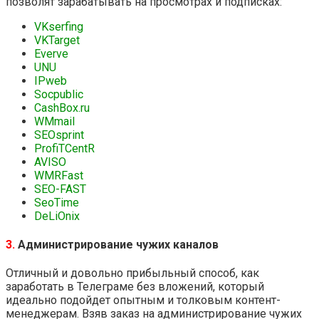
позволят зарабатывать на просмотрах и подписках:
VKserfing
VKTarget
Everve
UNU
IPweb
Socpublic
CashBox.ru
WMmail
SEOsprint
ProfiTCentR
AVISO
WMRFast
SEO-FAST
SeoTime
DeLiOnix
3.
Администрирование чужих каналов
Отличный и довольно прибыльный способ, как
заработать в Телеграме без вложений, который
идеально подойдет опытным и толковым контент-
менеджерам. Взяв заказ на администрирование чужих