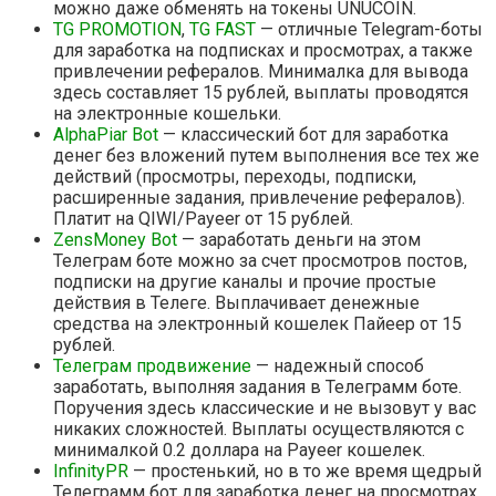
можно даже обменять на токены UNUCOIN.
TG PROMOTION
,
TG FAST
— отличные Telegram-боты
для заработка на подписках и просмотрах, а также
привлечении рефералов. Минималка для вывода
здесь составляет 15 рублей, выплаты проводятся
на электронные кошельки.
AlphaPiar Bot
— классический бот для заработка
денег без вложений путем выполнения все тех же
действий (просмотры, переходы, подписки,
расширенные задания, привлечение рефералов).
Платит на QIWI/Payeer от 15 рублей.
ZensMoney Bot
— заработать деньги на этом
Телеграм боте можно за счет просмотров постов,
подписки на другие каналы и прочие простые
действия в Телеге. Выплачивает денежные
средства на электронный кошелек Пайеер от 15
рублей.
Телеграм продвижение
— надежный способ
заработать, выполняя задания в Телеграмм боте.
Поручения здесь классические и не вызовут у вас
никаких сложностей. Выплаты осуществляются с
минималкой 0.2 доллара на Payeer кошелек.
InfinityPR
— простенький, но в то же время щедрый
Телеграмм бот для заработка денег на просмотрах