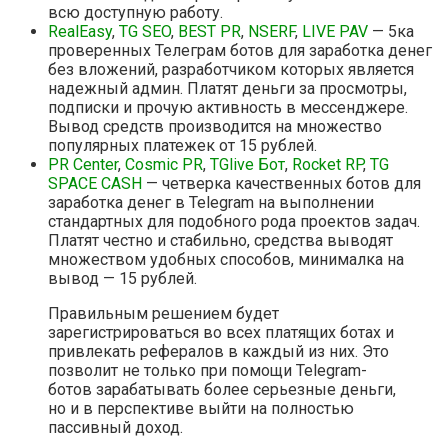
всю доступную работу.
RealEasy
,
TG SEO
,
BEST PR
,
NSERF
,
LIVE PAV
— 5ка
проверенных Телеграм ботов для заработка денег
без вложений, разработчиком которых является
надежный админ. Платят деньги за просмотры,
подписки и прочую активность в мессенджере.
Вывод средств производится на множество
популярных платежек от 15 рублей.
PR Center
,
Cosmic PR
,
TGlive Бот
,
Rocket RP
,
TG
SPACE CASH
— четверка качественных ботов для
заработка денег в Telegram на выполнении
стандартных для подобного рода проектов задач.
Платят честно и стабильно, средства выводят
множеством удобных способов, минималка на
вывод — 15 рублей.
Правильным решением будет
зарегистрироваться во всех платящих ботах и
привлекать рефералов в каждый из них. Это
позволит не только при помощи Telegram-
ботов зарабатывать более серьезные деньги,
но и в перспективе выйти на полностью
пассивный доход.