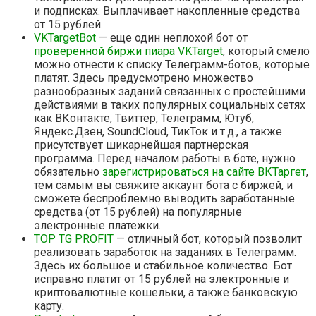
и подписках. Выплачивает накопленные средства
от 15 рублей.
VKTargetBot
— еще один неплохой бот от
проверенной биржи пиара VKTarget
, который смело
можно отнести к списку Телеграмм-ботов, которые
платят. Здесь предусмотрено множество
разнообразных заданий связанных с простейшими
действиями в таких популярных социальных сетях
как ВКонтакте, Твиттер, Телеграмм, Ютуб,
Яндекс.Дзен, SoundCloud, ТикТок и т.д., а также
присутствует шикарнейшая партнерская
программа. Перед началом работы в боте, нужно
обязательно
зарегистрироваться на сайте ВКТаргет
,
тем самым вы свяжите аккаунт бота с биржей, и
сможете беспроблемно выводить заработанные
средства (от 15 рублей) на популярные
электронные платежки.
TOP TG PROFIT
— отличный бот, который позволит
реализовать заработок на заданиях в Телеграмм.
Здесь их большое и стабильное количество. Бот
исправно платит от 15 рублей на электронные и
криптовалютные кошельки, а также банковскую
карту.