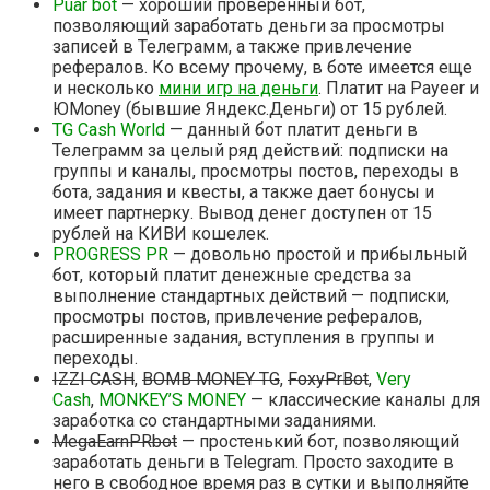
Puar bot
— хороший проверенный бот,
позволяющий заработать деньги за просмотры
записей в Телеграмм, а также привлечение
рефералов. Ко всему прочему, в боте имеется еще
и несколько
мини игр на деньги
. Платит на Payeer и
ЮMoney (бывшие Яндекс.Деньги) от 15 рублей.
TG Cash World
— данный бот платит деньги в
Телеграмм за целый ряд действий: подписки на
группы и каналы, просмотры постов, переходы в
бота, задания и квесты, а также дает бонусы и
имеет партнерку. Вывод денег доступен от 15
рублей на КИВИ кошелек.
PROGRESS PR
— довольно простой и прибыльный
бот, который платит денежные средства за
выполнение стандартных действий — подписки,
просмотры постов, привлечение рефералов,
расширенные задания, вступления в группы и
переходы.
IZZI CASH
,
BOMB MONEY TG
,
FoxyPrBot
,
Very
Cash
,
MONKEY’S MONEY
— классические каналы для
заработка со стандартными заданиями.
MegaEarnPRbot
— простенький бот, позволяющий
заработать деньги в Telegram. Просто заходите в
него в свободное время раз в сутки и выполняйте