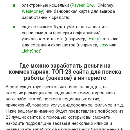
электронные кошельки (
Payeer
,
Qiwi
, ЮMoney,
WebMoney
) или банковская карта для вывода
заработанных средств;
еще не лишним будет уметь пользоваться
сервисами для проверки орфографии/
уникальности текста (например,
text.ru
), а также
для создания скриншотов (например,
Joxy
или
LightShot
).
Где можно заработать деньги на
комментариях: ТОП-23 сайта для поиска
работы (заказов) в интернете
В сети существует несколько типов площадок, на
которых размещаются задания по комментированию
чего-либо: статей, постов в социальных сетях,
приложений, товаров, услуг, видеороликов, фильмов и т.д.
Ниже вашему вниманию будет представлена подборка из
23 лучших сайтов, с помощью которых вы сможете
находить подходящие заказы в несколько кликов и
реализовать заработок на комментариях без вложений. В