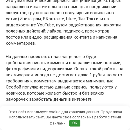
Это узкотематические сервисы, специализация которых
направлена исключительно на помощь в продвижении
аккаунтов, групп и каналов в популярных социальных
сетях (Инстаграм, ВКонтакте, Likee, Тик Ток) или на
видеохостинге YouTube, путем задействования накрутки
полезных действий: лайков, подписок, просмотров
постов или видео, расшаривания контента и написания
комментариев.
На данных проектах от вас чаще всего будет
требоваться писать комменты под различными постами,
фотографиями и видеороликами. Оплата такой работы на
них мизерная, иногда не достигает даже 1 рубля, но зато
требования к комментам выдвигаются минимальные.
Особой популярностью данные сервисы пользуются у
новичков, которые желают быстро и без всяких
заморочек заработать деньги в интернете.
Этот сайт использует cookie для хранения данных. Продолжая
Больше всего заданий, связанных с комментариями в
использовать сайт, Вы даете свое согласие на работу с этими
социальных сетях вы сможете найти на следующих
файлами.
OK
сервисах: