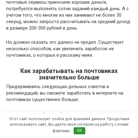
почтовые сервисы приносили хорошие деньги,
потребуется выполнять сотни заданий каждый день. А с
учетом того, что многие из них занимают не более 30
секунд, можно запросто рассчитывать на средний доход
в размере 200-300 рублей в день.
Но должен сказать это далеко не предел. Существует
несколько способов, как увеличить заработок на
почтовиках, о которых я расскажу ниже.
Как зарабатывать на почтовиках
значительно больше
Придерживаясь следующих дельных советов и
рекомендаций, вы сможете заработать в интернете на
почтовиках существенно больше:
используйте в работе несколько почтовиков,
Этот сайт использует cookie для хранения данных. Продолжая
которые хорошо платят. Так вы значительно
использовать сайт, Вы даете свое согласие на работу с этими
расширите объем оплачиваемой работы и даже
файлами.
OK
сможете выполнять ее одновременно;