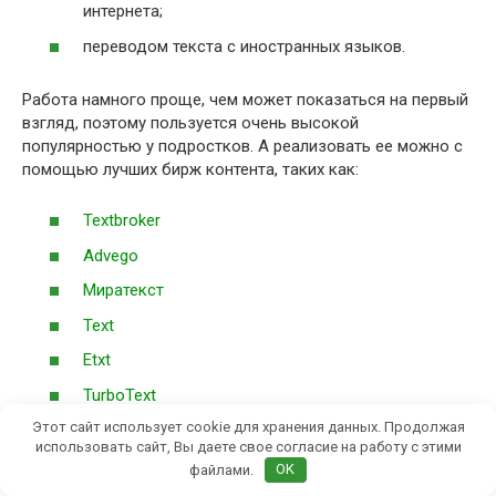
интернета;
переводом текста с иностранных языков.
Работа намного проще, чем может показаться на первый
взгляд, поэтому пользуется очень высокой
популярностью у подростков. А реализовать ее можно с
помощью лучших бирж контента, таких как:
Textbroker
Advego
Миратекст
Text
Etxt
TurboText
Этот сайт использует cookie для хранения данных. Продолжая
3.
Монтаж видео
использовать сайт, Вы даете свое согласие на работу с этими
файлами.
OK
На сегодняшний день видео является самым популярным